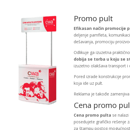
Promo pult
Efikasan način promocije p
deljenje pamfleta, komunikaci
dešavanja, promociju proizvo
Odlikuje ga izuzetna praktično
dobija se torba u koju se 
izuzetno olakšava transport 
Pored izrade konstrukcije pr
koja ide uz pult.
Reklama je takođe zamenjiva 
Cena promo pul
Cena promo pulta
se nalazi 
posedujete grafičko rešenje 
za štampu postoji mogućnos