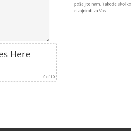
pošaljite nam. Takođe ukoli
dizajnirati za Vas.
es Here
0
of 10