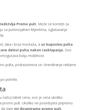
redstvlja Promo pult.
Može se koristiti za
ju sa potencijalnim klijentima, oglašavanje
da.
st, laka i brza montaža, a
uz kupovinu pulta
stave delovi pulta nakon rasklapanja.
Ovo
i omogućava bolju mobilnost.
omo pulta, podrazumeva se i brendiranje reklame
po potrebi.
ta
u našoj tabeli cena, ovo je cena ukoliko
za promo pult. Ukoliko ne posedujete pripremu
t da Vam
mi dizajniramo promo pult.