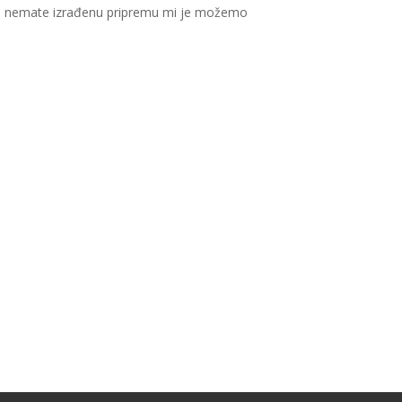
ko nemate izrađenu pripremu mi je možemo