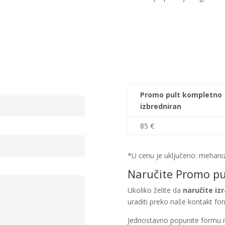
Promo pult kompletno
izbredniran
85 €
*U cenu je uključeno: mehaniz
Naručite Promo pu
Ukoliko želite da
naručite iz
uraditi preko naše kontakt fo
Jednostavno popunite formu n