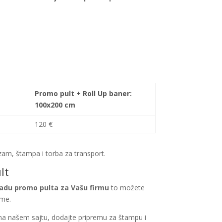
Promo pult + Roll Up baner:
100x200 cm
120 €
am, štampa i torba za transport.
lt
radu promo pulta za Vašu firmu
to možete
rme.
a našem sajtu, dodajte pripremu za štampu i