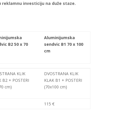
u reklamnu investiciju na duže staze.
minijumska
Aluminijumska
vic B2 50 x 70
sendvic B1 70 x 100
cm
minijumska
Aluminijumska
STRANA KLIK
DVOSTRANA KLIK
vic B2 50 x 70
sendvic B1 70 x 100
 B2 + POSTERI
KLAK B1 + POSTERI
cm
70 cm)
(70x100 cm)
115 €