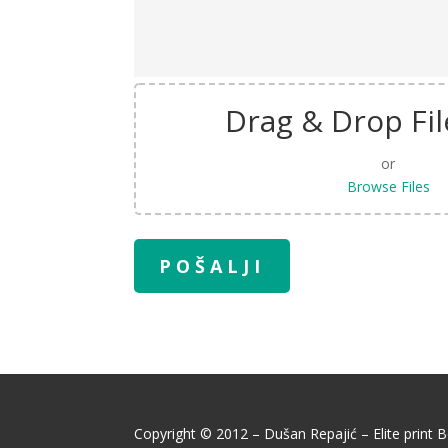
Drag & Drop Fil
or
Browse Files
Copyright © 2012 – Dušan Repajić – Elite print B