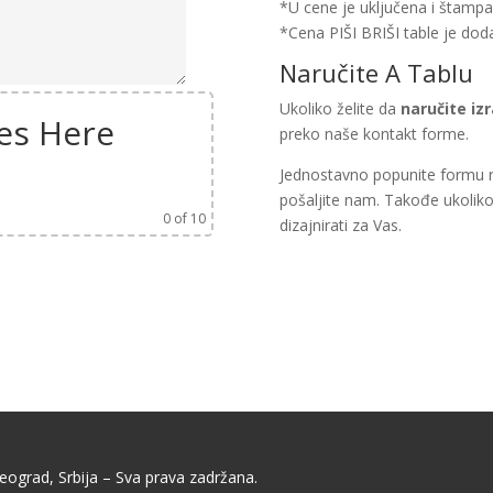
*U cene je uključena i štampa 
*Cena PIŠI BRIŠI table je dod
Naručite A Tablu
Ukoliko želite da
naručite iz
es Here
preko naše kontakt forme.
Jednostavno popunite formu n
pošaljite nam. Takođe ukoli
0
of 10
dizajnirati za Vas.
eograd, Srbija – Sva prava zadržana.