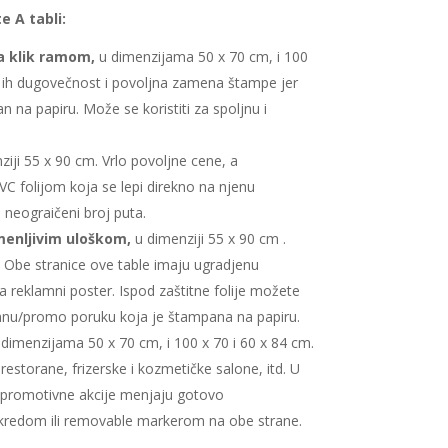
e A tabli:
a klik ramom,
u dimenzijama 50 x 70 cm, i 100
e ih dugovečnost i povoljna zamena štampe jer
 na papiru. Može se koristiti za spoljnu i
iji 55 x 90 cm. Vrlo povoljne cene, a
PVC folijom koja se lepi direkno na njenu
i neograičeni broj puta.
menljivim uloškom,
u dimenziji 55 x 90 cm .
. Obe stranice ove table imaju ugradjenu
za reklamni poster. Ispod zaštitne folije možete
mnu/promo poruku koja je štampana na papiru.
dimenzijama 50 x 70 cm, i 100 x 70 i 60 x 84 cm.
restorane, frizerske i kozmetičke salone, itd. U
e promotivne akcije menjaju gotovo
kredom ili removable markerom na obe strane.