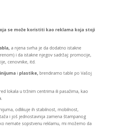
ja se može koristiti kao reklama koja stoji
abla,
a njena svrha je da dodatno istakne
orenom) i da istakne njegov sadržaj: promocije,
je, cenovnike, itd.
inijuma
i
plastike,
brendiramo table po Vašoj
ed lokala u tržnim centrima ili pasažima, kao
a.
nijuma, odlikuje ih stabilnost, mobilnost,
aža i još jednostavnija zamena štampanog
oliko nemate sopstvenu reklamu, mi možemo da