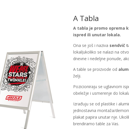
A Tabla
A tabla je promo oprema ko
ispred ili unutar lokala.
Ona se još i naziva
sendvič t
lokal(ukoliko se nalazi na otv
dnevne i nedeljne ponude, akci
A table se proizvode od
alum
želji.
Pozicioniraju se uglavnom ispr
obeležje i usmerenje do lokal
Izrađuju se od plastike i alumi
jednostavna montaža/demont
plakat papira unutar nje. Uk
brendiramo table za Vas.