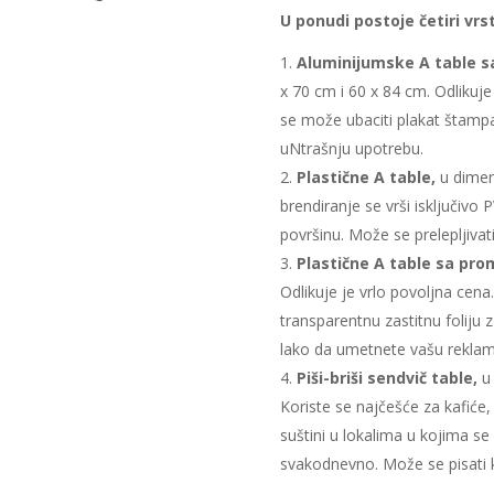
U ponudi postoje četiri vrst
Aluminijumske A table s
x 70 cm i 60 x 84 cm. Odlikuj
se može ubaciti plakat štampan
uNtrašnju upotrebu.
Plastične A table,
u dimenz
brendiranje se vrši isključivo 
površinu. Može se prelepljivat
Plastične A table sa pro
Odlikuje je vrlo povoljna cena
transparentnu zastitnu foliju 
lako da umetnete vašu rekla
Piši-briši sendvič table,
u 
Koriste se najčešće za kafiće, 
suštini u lokalima u kojima s
svakodnevno. Može se pisati 