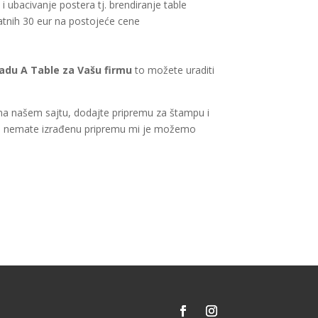
i ubacivanje postera tj. brendiranje table
atnih 30 eur na postojeće cene
radu A Table za Vašu firmu
to možete uraditi
a našem sajtu, dodajte pripremu za štampu i
ko nemate izrađenu pripremu mi je možemo