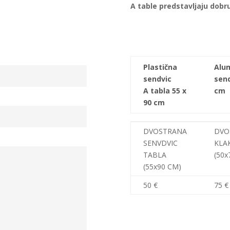
A table predstavljaju dobr
Plastična
Alu
sendvic
send
A tabla 55 x
cm
90 cm
Plastična
Alu
DVOSTRANA
DVO
sendvic
send
SENVDVIC
KLAK
A tabla 55 x
cm
TABLA
(50x
90 cm
(55x90 CM)
50 €
75 €