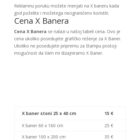
Reklamnu poruku možete menjati na X baneru kada
god poželite i možetega neograničeno koristiti.
Cena X Banera
Cena X Banera
se nalazi u našoj tabeli cena. Ovo je
cena ukoliko posedujete grafičko rešenje za X Baner.
Ukoliko ne posedujete pripremu za štampu postoji
mogućnost da Vam mi dizajniramo X Baner.
X baner stoni 25 x 40 cm
15 €
X baner 60 x 160 cm
25 €
X baner 100 x 200 cm
35 €