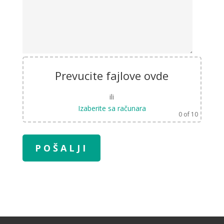
Prevucite fajlove ovde
ili
Izaberite sa računara
0
of 10
A
l
t
e
r