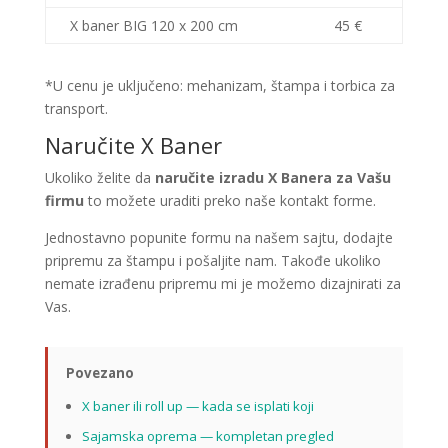
X baner BIG 120 x 200 cm
45 €
*U cenu je uključeno: mehanizam, štampa i torbica za
transport.
Naručite X Baner
Ukoliko želite da
naručite izradu X Banera za Vašu
firmu
to možete uraditi preko naše kontakt forme.
Jednostavno popunite formu na našem sajtu, dodajte
pripremu za štampu i pošaljite nam. Takođe ukoliko
nemate izrađenu pripremu mi je možemo dizajnirati za
Vas.
Povezano
X baner ili roll up — kada se isplati koji
Sajamska oprema — kompletan pregled